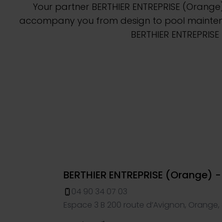
Naše linije bazenov
Električni roboti
Your partner BERTHIER ENTREPRISE (Orange) 
Navdihi
accompany you from design to pool maintenan
BERTHIER ENTREPRISE 
Gradnja bazena
E-shop
Voir tout
Voir tout
Votre projet
Zahtevajte ponudbo
Poiščite partnerja
Desjoyaux
Konfigurator bazena
BERTHIER ENTREPRISE (Orange) -
04 90 34 07 03
Espace 3 B 200 route d’Avignon, Orange,