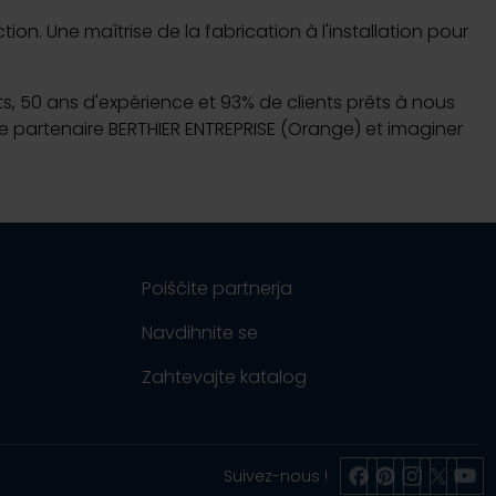
n. Une maîtrise de la fabrication à l'installation pour
nts, 50 ans d'expérience et 93% de clients prêts à nous
tre partenaire BERTHIER ENTREPRISE (Orange) et imaginer
Poiščite partnerja
Navdihnite se
Zahtevajte katalog
Vaš projekt?
Sledite nam na F
Sledite nam na
Sledite na
Sledite 
Sled
Suivez-nous !