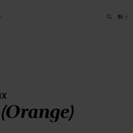
p
SL
ux
(Orange)