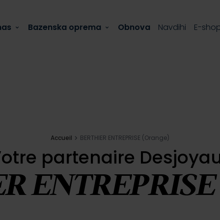
nas
Bazenska oprema
Obnova
Navdihi
E-sho
Accueil
BERTHIER ENTREPRISE (Orange)
otre partenaire Desjoya
R ENTREPRISE 
en