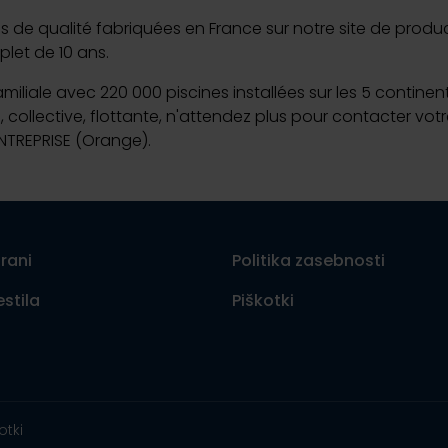
e qualité fabriquées en France sur notre site de productio
let de 10 ans.
familiale avec 220 000 piscines installées sur les 5 contine
, collective, flottante, n'attendez plus pour contacter vo
ENTREPRISE (Orange).
rani
Politika zasebnosti
stila
Piškotki
otki