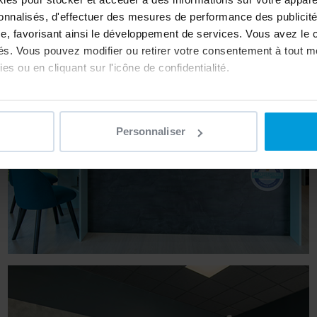
sonnalisés, d'effectuer des mesures de performance des publicité
e, favorisant ainsi le développement de services. Vous avez le ch
ités. Vous pouvez modifier ou retirer votre consentement à tout 
es ou en cliquant sur l'icône de confidentialité.
imerions également :
ns sur votre localisation géographique qui peuvent être précises 
Personnaliser
 en l'analysant activement pour en relever les caractéristiques s
aitement de vos données personnelles et définir vos préférences
er ou retirer votre consentement à tout moment à partir de la dé
e personnaliser le contenu et les annonces, d'offrir des fonctio
rafic. Nous partageons également des informations sur l'utilisati
, de publicité et d'analyse, qui peuvent combiner celles-ci avec
ils ont collectées lors de votre utilisation de leurs services.