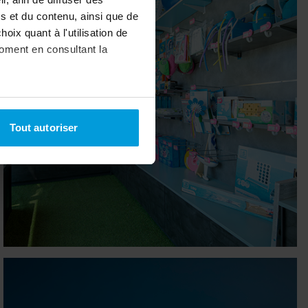
s et du contenu, ainsi que de
oix quant à l'utilisation de
moment en consultant la
à plusieurs mètres près
Tout autoriser
pécifiques (empreintes
, reportez-vous à la
section «
claration sur les cookies.
nnalités relatives aux médias
on de notre site avec nos
 d'autres informations que