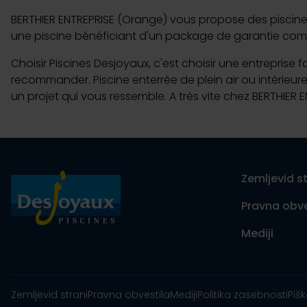
BERTHIER ENTREPRISE (Orange) vous propose des piscines d
une piscine bénéficiant d'un package de garantie comp
Choisir Piscines Desjoyaux, c'est choisir une entreprise 
recommander. Piscine enterrée de plein air ou intérieure
un projet qui vous ressemble. A très vite chez BERTHIER 
Zemljevid st
Pravna obve
Mediji
Zemljevid strani
Pravna obvestila
Mediji
Politika zasebnosti
Pišk