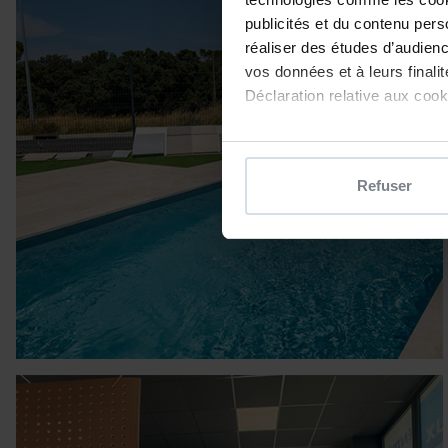
publicités et du contenu per
réaliser des études d’audienc
vos données et à leurs final
Déclaration relative aux cooki
Si vous le permettez, nous a
Collecter des informatio
Refuser
Identifier votre appareil
digitales).
Pour en savoir plus sur le tr
Détails »
. Vous pouvez modifi
Les cookies nous permettent d
sociaux et d'analyser notre t
partenaires de médias sociaux
vous leur avez fournies ou qu'