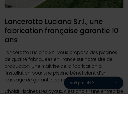
Lancerotto Luciano S.r.l., une
fabrication française garantie 10
ans
Lancerotto Luciano S.r.l. vous propose des piscines
de qualité fabriquées en France sur notre site de
production. Une maîtrise de la fabrication à
l'installation pour une piscine bénéficiant d'un
package de garantie complet de 10 ans.
Vaš projekt?
Choisir Piscines Desjoyaux, c'est choisir une entreprise
familiale avec 220 000 piscines installées sur les 5
continents, 50 ans d'expérience et 93% de clients
prêts à nous recommander. Piscine enterrée de plein
air ou intérieure, collective, flottante, n'attendez plus
pour contacter votre partenaire Lancerotto Luciano