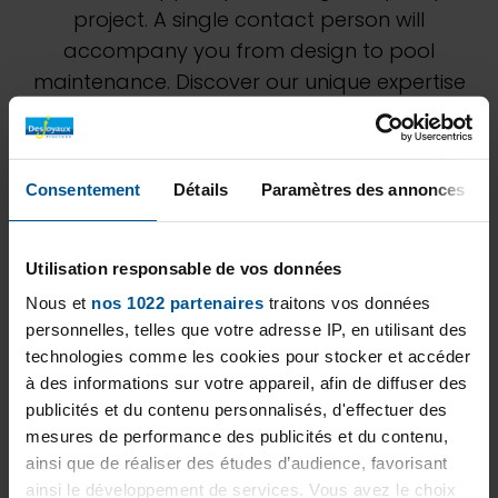
project. A single contact person will
accompany you from design to pool
maintenance. Discover our unique expertise
through our various achievements. Don't
hesitate to ask our Lancerotto Luciano S.r.l.
team for a personalized study to best
Consentement
Détails
Paramètres des annonces
estimate your project.
Utilisation responsable de vos données
Nous et
nos 1022 partenaires
traitons vos données
personnelles, telles que votre adresse IP, en utilisant des
technologies comme les cookies pour stocker et accéder
à des informations sur votre appareil, afin de diffuser des
publicités et du contenu personnalisés, d'effectuer des
mesures de performance des publicités et du contenu,
ainsi que de réaliser des études d’audience, favorisant
ainsi le développement de services. Vous avez le choix