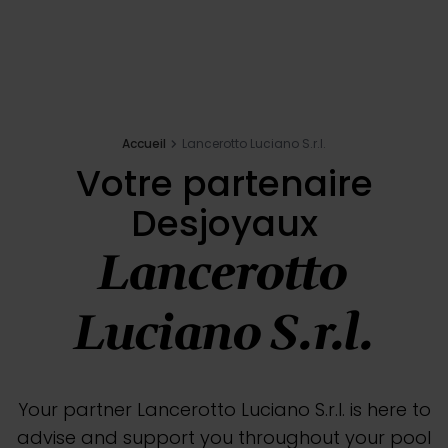
Navdihi
E-shop
Accueil
Lancerotto Luciano S.r.l.
Votre projet
Votre partenaire
Desjoyaux
Zahtevajte ponudbo
Lancerotto
Poiščite partnerja
Desjoyaux
Luciano S.r.l.
Konfigurator bazena
Your partner Lancerotto Luciano S.r.l. is here to
advise and support you throughout your pool