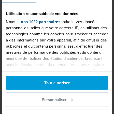
hesitate to ask our TURQUOISE CONCEPT SARL
team for a personalized study to best
Utilisation responsable de vos données
estimate your project.
Nous et
nos 1022 partenaires
traitons vos données
personnelles, telles que votre adresse IP, en utilisant des
technologies comme les cookies pour stocker et accéder
à des informations sur votre appareil, afin de diffuser des
publicités et du contenu personnalisés, d'effectuer des
mesures de performance des publicités et du contenu,
ainsi que de réaliser des études d’audience, favorisant
ainsi le développement de services. Vous avez le choix
quant à l'utilisation de vos données et à leurs finalités.
Vous pouvez modifier ou retirer votre consentement à
tout moment en consultant la Déclaration relative aux
Tout autoriser
cookies ou en cliquant sur l'icône de confidentialité.
Personnaliser
Si vous le permettez, nous aimerions également :
Collecter des informations sur votre localisation