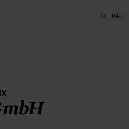
MA
ux
 GmbH