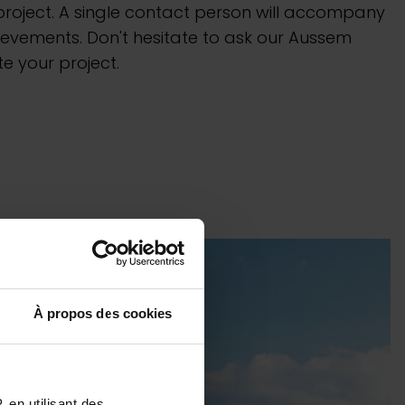
oject. A single contact person will accompany
ievements. Don't hesitate to ask our Aussem
 your project.
À propos des cookies
 en utilisant des