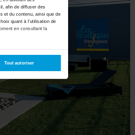
, afin de diffuser des
s et du contenu, ainsi que de
oix quant à l'utilisation de
moment en consultant la
à plusieurs mètres près
Tout autoriser
pécifiques (empreintes
, reportez-vous à la
section «
claration sur les cookies.
nnalités relatives aux médias
on de notre site avec nos
 d'autres informations que