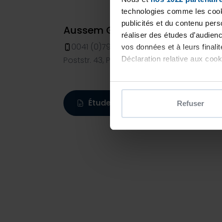
technologies comme les cooki
publicités et du contenu per
Aussem Gartenbau GmbH - Pisc
réaliser des études d’audienc
0041 (0)79 81 86 482
vos données et à leurs final
Poststr. 43, Pfyn, 8505
Déclaration relative aux cooki
Si vous le permettez, nous a
Collecter des informatio
Étude personnalisée
Refuser
Identifier votre appareil
digitales).
Pour en savoir plus sur le tr
Détails »
. Vous pouvez modifi
Les cookies nous permettent d
sociaux et d'analyser notre t
partenaires de médias sociaux
vous leur avez fournies ou qu'