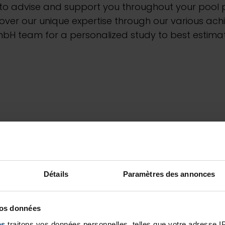
o advise and support you throughout your pool pr
ver our unique expertise through our various ach
H team for a personalized study to best estimate
Détails
Paramètres des annonces
vos données
es
traitons vos données personnelles, telles que votre adresse IP,