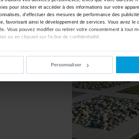
es pour stocker et accéder à des informations sur votre appareil
sonnalisés, d'effectuer des mesures de performance des publicité
ines Desjoyaux
e, favorisant ainsi le développement de services. Vous avez le ch
ités. Vous pouvez modifier ou retirer votre consentement à tout 
es ou en cliquant sur l'icône de confidentialité.
imerions également :
ns sur votre localisation géographique qui peuvent être précises 
Personnaliser
 en l'analysant activement pour en relever les caractéristiques s
aitement de vos données personnelles et définir vos préférences
er ou retirer votre consentement à tout moment à partir de la dé
e personnaliser le contenu et les annonces, d'offrir des fonctio
rafic. Nous partageons également des informations sur l'utilisati
, de publicité et d'analyse, qui peuvent combiner celles-ci avec
ils ont collectées lors de votre utilisation de leurs services.