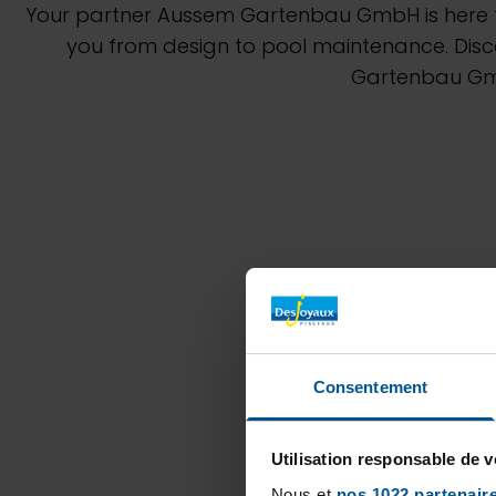
Your partner Aussem Gartenbau GmbH is here t
you from design to pool maintenance. Disco
Gartenbau Gmb
Consentement
Utilisation responsable de 
Nous et
nos 1022 partenair