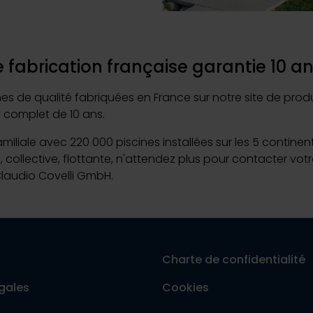
Piscine Exclusive :
 fabrication française garantie 10 a
 de qualité fabriquées en France sur notre site de producti
7 juillet 2026
 complet de 10 ans.
Déco
Desjoyaux : un yo-yo d’activités à encaisser sa
familiale avec 220 000 piscines installées sur les 5 contine
, collective, flottante, n'attendez plus pour contacter vo
Lire la suite
Claudio Covelli GmbH.
Charte de confidentialité
gales
Cookies