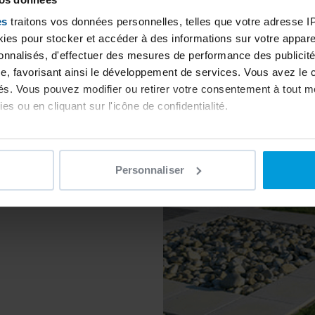
Actualité
es
traitons vos données personnelles, telles que votre adresse IP,
Découvrez nos 
es pour stocker et accéder à des informations sur votre appareil
- Piscines Desjoyaux
sonnalisés, d'effectuer des mesures de performance des publicité
e, favorisant ainsi le développement de services. Vous avez le ch
2
Déco
ités. Vous pouvez modifier ou retirer votre consentement à tout 
Déco
es ou en cliquant sur l'icône de confidentialité.
imerions également :
ns sur votre localisation géographique qui peuvent être précises 
Personnaliser
 en l'analysant activement pour en relever les caractéristiques s
aitement de vos données personnelles et définir vos préférences
er ou retirer votre consentement à tout moment à partir de la dé
e personnaliser le contenu et les annonces, d'offrir des fonctio
rafic. Nous partageons également des informations sur l'utilisati
, de publicité et d'analyse, qui peuvent combiner celles-ci avec
ils ont collectées lors de votre utilisation de leurs services.