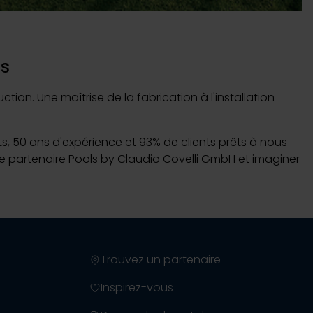
 Piscines sur-mesure
ns
on. Une maîtrise de la fabrication à l'installation
uvrir
ns plonger
nts, 50 ans d'expérience et 93% de clients prêts à nous
tre partenaire Pools by Claudio Covelli GmbH et imaginer
Trouvez un partenaire
Inspirez-vous