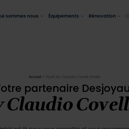
ui sommes nous
Équipements
Rénovation
C
Actualité
Accueil
Pools by Claudio Covelli GmbH
otre partenaire Desjoya
 comment la réparer ?
y Claudio Cove
GmbH est là pour vous conseiller et vous accompagn