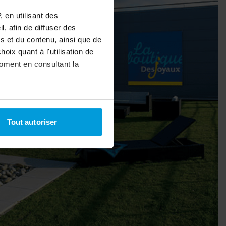
 en utilisant des
bâche à bulles
, afin de diffuser des
s et du contenu, ainsi que de
oix quant à l'utilisation de
uvrir
moment en consultant la
uvrir
à plusieurs mètres près
Tout autoriser
pécifiques (empreintes
, reportez-vous à la
section «
claration sur les cookies.
nnalités relatives aux médias
on de notre site avec nos
 d'autres informations que