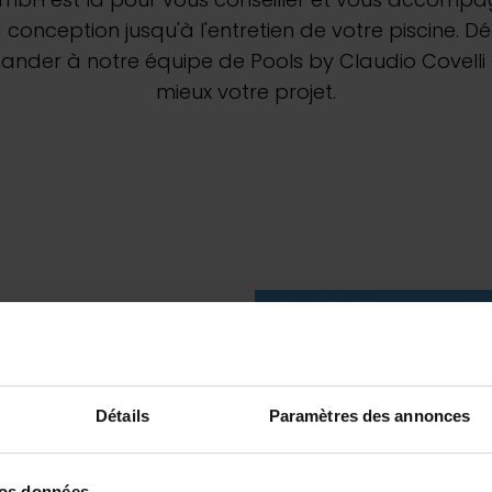
Découvrez nos ro
onception jusqu'à l'entretien de votre piscine. Dé
demander à notre équipe de Pools by Claudio Covel
mieux votre projet.
Pool &
Piscines au 
Déco
9 juillet 2026
Desjoyaux : Le pisciniste continue d’innover pour
Détails
Paramètres des annonces
Lire la suite
vos données