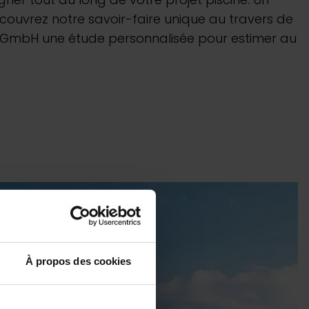
bots électriques
couvrez notre savoir-faire unique au travers de
li GmbH une étude personnalisée pour estimer au
 Play :
meilleur prix
uvrir
 rester à flot
À propos des cookies