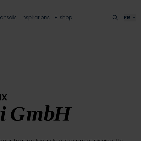
onseils
Inspirations
E-shop
FR
ux
lli GmbH
er tout au long de votre projet piscine. Un