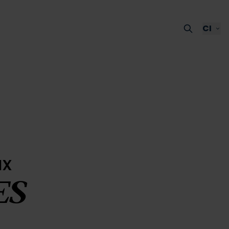
CI
ux
ES