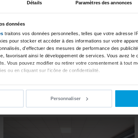
Détails
Paramètres des annonces
redi : 9h30-13h00 / 14h30-
vos données
es
traitons vos données personnelles, telles que votre adresse IP,
es pour stocker et accéder à des informations sur votre appareil
sonnalisés, d'effectuer des mesures de performance des publicité
e, favorisant ainsi le développement de services. Vous avez le ch
ités. Vous pouvez modifier ou retirer votre consentement à tout 
es ou en cliquant sur l'icône de confidentialité.
imerions également :
ns sur votre localisation géographique qui peuvent être précises 
Personnaliser
 en l'analysant activement pour en relever les caractéristiques s
aitement de vos données personnelles et définir vos préférences
er ou retirer votre consentement à tout moment à partir de la dé