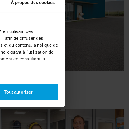
À propos des cookies
 en utilisant des
, afin de diffuser des
s et du contenu, ainsi que de
oix quant à l'utilisation de
moment en consultant la
à plusieurs mètres près
Tout autoriser
pécifiques (empreintes
, reportez-vous à la
section «
claration sur les cookies.