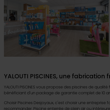
Les cookies nous permettent d
sociaux et d'analyser notre t
partenaires de médias sociaux
vous leur avez fournies ou qu'
YALOUTI PISCINES, une fabrication f
YALOUTI PISCINES vous propose des piscines de qualité fa
bénéficiant d'un package de garantie complet de 10 an
Choisir Piscines Desjoyaux, c'est choisir une entreprise 
recommander. Piscine enterrée de plein air ou intérieure