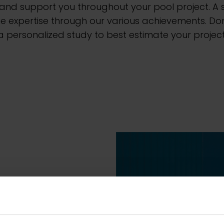
e and support you throughout your pool project. 
e expertise through our various achievements. Don'
a personalized study to best estimate your project
sjoyaux