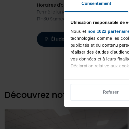
Consentement
Horaires d'ouverture
Fermé le lundi Mardi-mercredi-jeudi-vend
17h30 Samedi : 9h00-13h30
Utilisation responsable de 
Nous et
nos 1022 partenair
Étude personnalisée
technologies comme les cooki
publicités et du contenu per
réaliser des études d’audienc
vos données et à leurs final
Déclaration relative aux cooki
Si vous le permettez, nous a
Collecter des informatio
Découvrez notre magasin
Refuser
Identifier votre appareil
digitales).
Pour en savoir plus sur le tr
Détails »
. Vous pouvez modifi