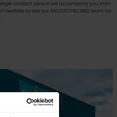
A single contact person will accompany you from
t hesitate to ask our YALOUTI PISCINES team for
.