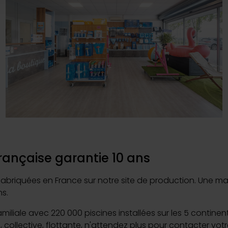
e personnaliser le contenu et les annonces, d'offrir des fonctio
rafic. Nous partageons également des informations sur l'utilisati
, de publicité et d'analyse, qui peuvent combiner celles-ci avec
ils ont collectées lors de votre utilisation de leurs services.
rançaise garantie 10 ans
briquées en France sur notre site de production. Une maîtr
s.
familiale avec 220 000 piscines installées sur les 5 contine
, collective, flottante, n'attendez plus pour contacter vot