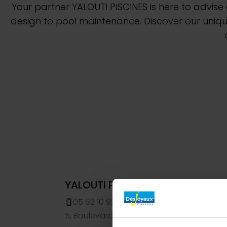
Your partner YALOUTI PISCINES is here to advis
design to pool maintenance. Discover our uniqu
YALOUTI PISCINES - Piscines De
05 62 10 92 43
5, Boulevard de la Lèze, Eaunes, 31600