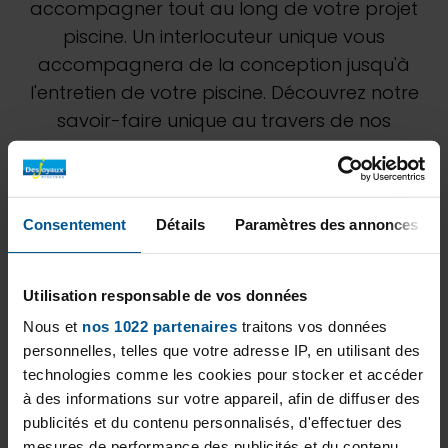
accompagner tout au long de votre projet
piscine. Un interlocuteur unique vous
accompagnera de la conception jusqu'à
l'entretien de votre piscine. Découvrez notre
savoir-faire unique au travers de nos
différentes réalisations. N'hésitez pas à
demander à notre équipe de
Landschaftsbau Becker GmbH une étude
Consentement
Détails
Paramètres des annonces
personnalisée pour estimer au mieux votre
projet.
Utilisation responsable de vos données
Nous et
nos 1022 partenaires
traitons vos données
personnelles, telles que votre adresse IP, en utilisant des
technologies comme les cookies pour stocker et accéder
à des informations sur votre appareil, afin de diffuser des
publicités et du contenu personnalisés, d'effectuer des
mesures de performance des publicités et du contenu,