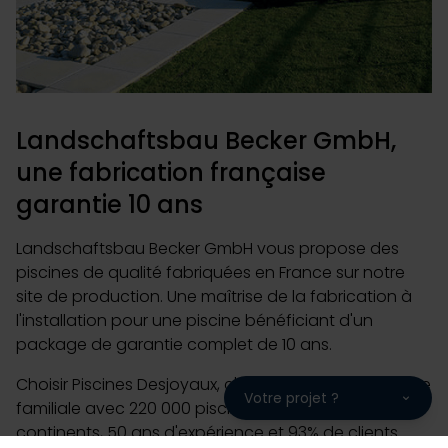
Landschaftsbau Becker GmbH,
une fabrication française
garantie 10 ans
Landschaftsbau Becker GmbH vous propose des
piscines de qualité fabriquées en France sur notre
site de production. Une maîtrise de la fabrication à
l'installation pour une piscine bénéficiant d'un
package de garantie complet de 10 ans.
Choisir Piscines Desjoyaux, c'est choisir une entreprise
Votre projet ?
familiale avec 220 000 piscines installées sur les 5
continents, 50 ans d'expérience et 93% de clients